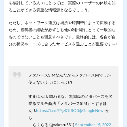
を検討している人々にとっては、実際のユーザーの体験を知
ることができる貴重な情報源となるでしょう。
ただし、ネットワーク速度は場所や時間帯によって変動する
ため、投稿者の経験が必ずしも他の利用者にとって一般的な
ものではないことも留意すべきです。最終的には、各自が自
分の状況やニーズに合ったサービスを選ぶことが重要です～♪
メタバースSIMなんだからメタバース内でしか
使えないようにしろよ(?)
すまほん!!: 関わるな。無関係のメタバースを名
乗るマルチ商法「メタバースSIM」 – すまほ
ん!!.
https://t.co/FYjzlOIRO0
@GoogleNews
か
ら
— らくらる (@rakraru531)
September 15, 2022