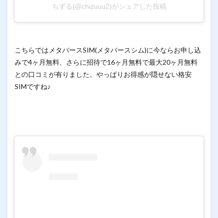
ちずる(@chizuuu2)がシェアした投稿
こちらではメタバースSIM(メタバースシム)に今ならお申し込
みで4ヶ月無料、さらに招待で16ヶ月無料で最大20ヶ月無料
との口コミが有りました。やっぱりお得感が隠せない格安
SIMですね♪