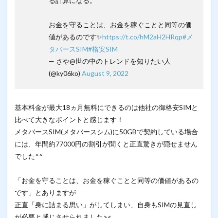
る計算になる。
お金を守ることは、お金を稼ぐことと同等の価
値があるのです✨
https://t.co/hM2aH2HRqp
#メ
タバースSIM
#格安SIM
— さや@世の中のトレンドを知りたい人
(@ky06ko)
August 9, 2022
基本料金が最大18ヵ月無料にできるのは他社の御格安SIMと
比べて大きなポイントと感じます！
メタバースSIM(メタバースシム)に50GBで契約している場合
には、年間約77000円の割引が聞くと正直驚きが隠せません
でした^^
「お金を守ることは、お金を稼ぐことと同等の価値があるの
です」とありますが
正直「身に詰まる思い」がしてしまい、自身もSIMの見直し
が必要と感じさせられました><