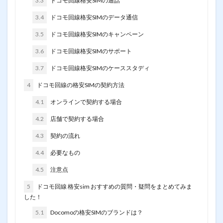
3.3
ドコモ回線格安SIMの通話
3.4
ドコモ回線格安SIMのデータ通信
3.5
ドコモ回線格安SIMのキャンペーン
3.6
ドコモ回線格安SIMのサポート
3.7
ドコモ回線格安SIMのケーススタディ
4
ドコモ回線の格安SIMの契約方法
4.1
オンラインで契約する場合
4.2
店舗で契約する場合
4.3
契約の流れ
4.4
必要なもの
4.5
注意点
5
ドコモ回線 格安sim おすすめの質問・疑問をまとめてみま
した！
5.1
Docomoの格安SIMのブランドは？