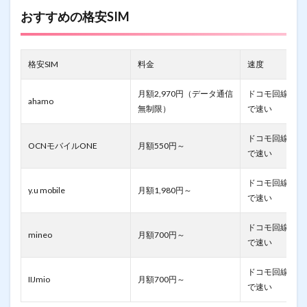
おすすめの格安SIM
格安SIM
料金
速度
月額2,970円（データ通信
ドコモ回線その
ahamo
無制限）
で速い
ドコモ回線その
OCNモバイルONE
月額550円～
で速い
ドコモ回線その
y.u mobile
月額1,980円～
で速い
ドコモ回線その
mineo
月額700円～
で速い
ドコモ回線その
IIJmio
月額700円～
で速い